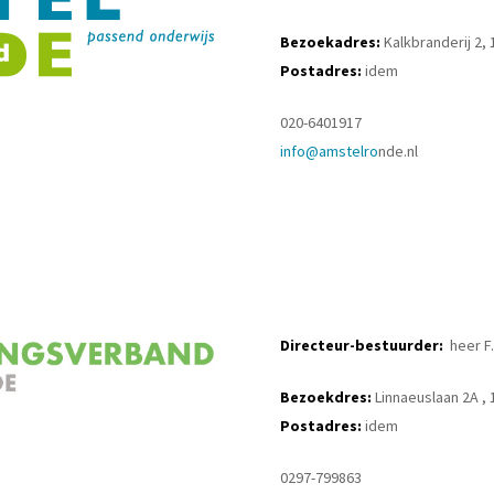
Bezoekadres:
Kalkbranderij 2,
Postadres:
idem
020-6401917
info@amstelro
nde.nl
Directeur-bestuurder:
heer F.
Bezoekdres:
Linnaeuslaan 2A ,
Postadres:
idem
0297-799863