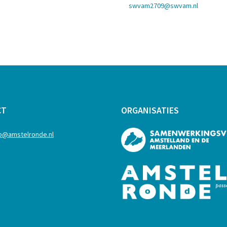
swvam2709@swvam.nl
CT
ORGANISATIES
b@amstelronde.nl